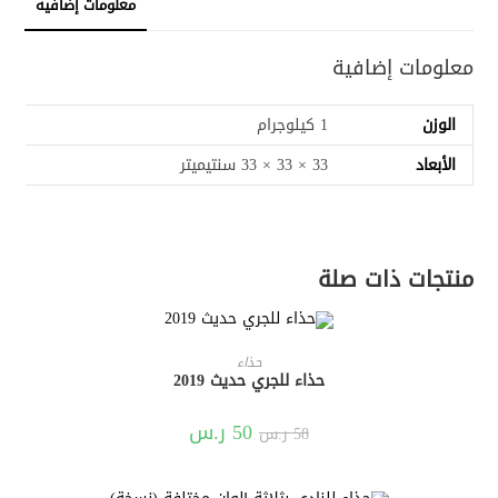
معلومات إضافية
معلومات إضافية
الوزن
1 كيلوجرام
الأبعاد
33 × 33 × 33 سنتيميتر
منتجات ذات صلة
إضافة إلى السلة
حذاء
حذاء للجري حديث 2019
تخفيض!
50
السعر
ر.س
السعر
58
ر.س
الأصلي
الحالي
هو:
هو:
58 ر.س.
50 ر.س.