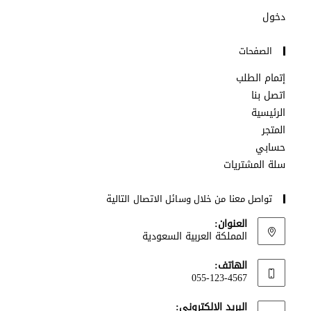
a
a
a
a
دخول
new
new
new
new
tab
tab
tab
tab
الصفحات
إتمام الطلب
اتصل بنا
الرئيسية
المتجر
حسابي
سلة المشتريات
تواصل معنا من خلال وسائل الاتصال التالية
العنوان:
المملكة العربية السعودية
الهاتف:
055-123-4567
البريد الإلكتروني: